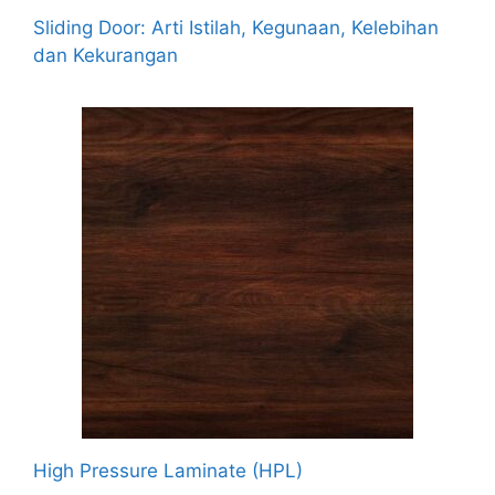
Sliding Door: Arti Istilah, Kegunaan, Kelebihan
dan Kekurangan
High Pressure Laminate (HPL)