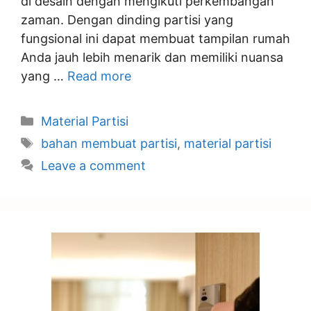
di desain dengan mengikuti perkembangan
zaman. Dengan dinding partisi yang
fungsional ini dapat membuat tampilan rumah
Anda jauh lebih menarik dan memiliki nuansa
yang …
Read more
Categories
Material Partisi
Tags
bahan membuat partisi
,
material partisi
Leave a comment