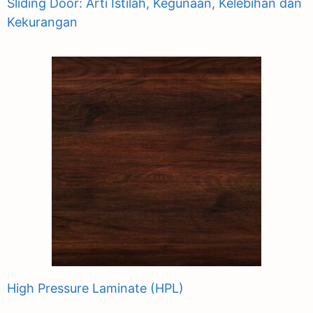
Sliding Door: Arti Istilah, Kegunaan, Kelebihan dan
Kekurangan
High Pressure Laminate (HPL)