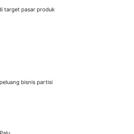
di target pasar produk
eluang bisnis partisi
 Palu