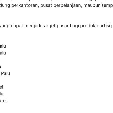
dung perkantoran, pusat perbelanjaan, maupun te
yang dapat menjadi target pasar bagi produk partisi p
alu
alu
u
 Palu
el
lu
tel
p