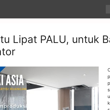
ntu Lipat PALU, untuk B
ntor
C
p
p
s
k
s