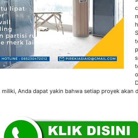
c
m
h
S
t
p
s
t
o
 miliki, Anda dapat yakin bahwa setiap proyek akan 