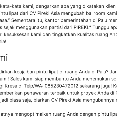
ata-kata kami, dengarkan apa yang dikatakan klien k
intu lipat dari CV Pireki Asia mengubah ballroom kam
iasa.” Sementara itu, kantor pemerintahan di Palu men
s sejak menggunakan partisi dari PIREKI.” Tunggu apa
ari kesuksesan kami dan tingkatkan kualitas ruang An
sia!
mi
irkan keajaiban pintu lipat di ruang Anda di Palu? J
ami! Sales kami siap membantu Anda menemukan solus
i Kresa di Telp/WA: 085230472012 sekarang juga! K
memberikan penawaran terbaik untuk proyek Anda di 
adi biasa saja, biarkan CV Pireki Asia mengubahnya m
saatnya mengoptimalkan ruang Anda dengan pintu lipat