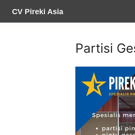
Skip
CV Pireki Asia
to
content
Partisi G