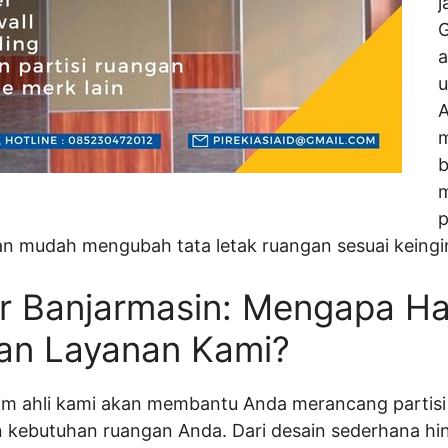
j
G
a
u
A
m
b
p
an mudah mengubah tata letak ruangan sesuai keing
er Banjarmasin: Mengapa H
n Layanan Kami?
Tim ahli kami akan membantu Anda merancang partisi
kebutuhan ruangan Anda. Dari desain sederhana hing