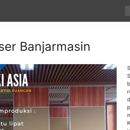
eser Banjarmasin
S
S
b
r
d
p
m
K