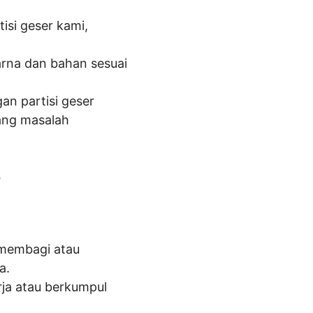
isi geser kami,
arna dan bahan sesuai
n partisi geser
tang masalah
r
 membagi atau
a.
rja atau berkumpul